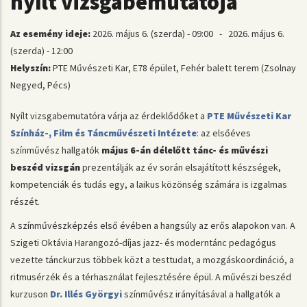
nyílt vizsgabemutatója
Az esemény ideje:
2026. május 6. (szerda) - 09:00
-
2026. május 6.
(szerda) - 12:00
Helyszín:
PTE Művészeti Kar, E78 épület, Fehér balett terem (Zsolnay
Negyed, Pécs)
Nyílt vizsgabemutatóra várja az érdeklődőket a
PTE Művészeti Kar
Színház-, Film és Táncművészeti Intézete
: az elsőéves
színművész hallgatók
május 6-án délelőtt tánc- és művészi
beszéd vizsgán
prezentálják az év során elsajátított készségek,
kompetenciák és tudás egy, a laikus közönség számára is izgalmas
részét.
A színművészképzés első évében a hangsúly az erős alapokon van. A
Szigeti Oktávia Harangozó-díjas jazz- és moderntánc pedagógus
vezette tánckurzus többek közt a testtudat, a mozgáskoordináció, a
ritmusérzék és a térhasználat fejlesztésére épül. A művészi beszéd
kurzuson
Dr. Illés Györgyi
színművész irányításával a hallgatók a