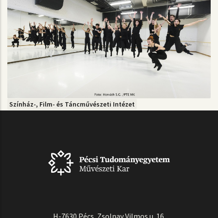
Színház-, Film- és Táncművészeti Intézet
H-7630 Pécs, Zsolnay Vilmos u. 16.