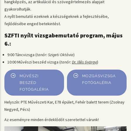
hangképzés, az artikuláció és szövegértelmezés alapjait
gyakorolhatják.
A nyílt bemutató ezeknek a készségeknek a fejlesztésébe,
fejlődésébe enged betekintést.
SZFTI nyílt vizsgabemutató program, május
6.:
9:00 Táncvizsga (
tanár: Szigeti Oktávia
)
10:00 Művészi beszéd vizsga (
tanár:
Dr. Illés Györgyi
)
MŰVÉSZI
MOZGÁSVIZSGA
BESZÉD
FOTÓGALÉRIA
FOTÓGALÉRIA
Helyszín: PTE Művészeti Kar, E78 épület, Fehér balett terem (Zsolnay
Negyed, Pécs)
Az eseményre minden érdeklődőt szeretettel várunk!