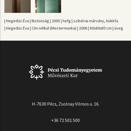
| Hegedüs Éva | Biztonság | 2005 | hefg | szibériai márvány, bükkfa
| Hegedüs Éva | Cím nélkül (Mestermunka) | 2006 | 80x80x80 cm | üveg
H-7630 Pécs, Zsolnay Vilmos u. 16.
+36 72 501 500