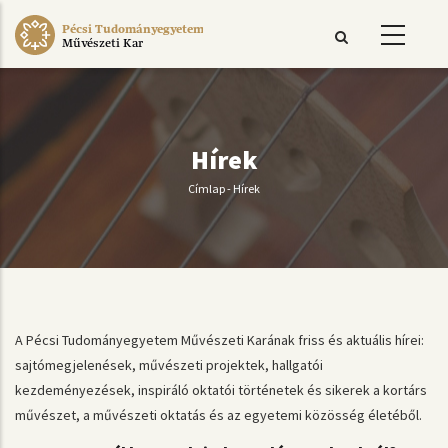
Ugrás
Pécsi Tudományegyetem
a
Művészeti Kar
tartalomra
Hírek
Címlap
-
Hírek
Morzsa
A Pécsi Tudományegyetem Művészeti Karának friss és aktuális hírei:
sajtómegjelenések, művészeti projektek, hallgatói
kezdeményezések, inspiráló oktatói történetek és sikerek a kortárs
művészet, a művészeti oktatás és az egyetemi közösség életéből.