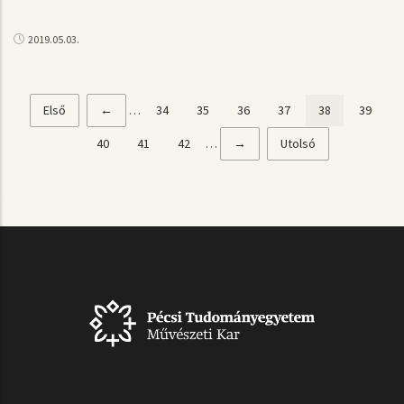
2019.05.03.
Első
Első
Előző
←
…
Page
34
Page
35
Page
36
Page
37
Jelenlegi
38
Page
39
Oldalszámozás
oldal
oldal
oldal
Page
40
Page
41
Page
42
…
Következő
→
Utolsó
Utolsó
oldal
oldal