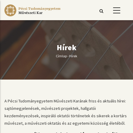
Ugrás
Pécsi Tudományegyetem
a
Művészeti Kar
tartalomra
Hírek
Címlap
-
Hírek
Morzsa
A Pécsi Tudományegyetem Művészeti Karának friss és aktuális hírei:
sajtómegjelenések, művészeti projektek, hallgatói
kezdeményezések, inspiráló oktatói történetek és sikerek a kortárs
művészet, a művészeti oktatás és az egyetemi közösség életéből.