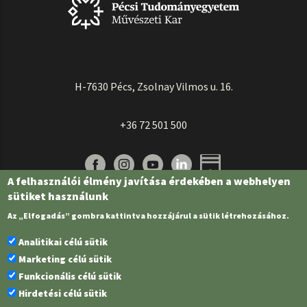
H-7630 Pécs, Zsolnay Vilmos u. 16.
+36 72 501 500
A felhasználói élmény javítása érdekében a webhelyen
sütiket használunk
Az „Elfogadás” gombra kattintva hozzájárul a sütik létrehozásához.
Analitikai célú sütik
Marketing célú sütik
Funkcionális célú sütik
Pécsi Tudományegyetem | Kancellária |
Informatikai és Innovációs Igazgatóság
Hirdetési célú sütik
| Portál csoport - 2022.