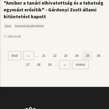
"Amikor a tanári elhivatottság és a tehetség
egymást erősítik" - Gárdonyi Zsolt állami
kitüntetést kapott
Zene
Zeneművészeti Intézet
2022.01.03.
Első
Első
Előző
←
…
Page
21
Page
22
Page
23
Page
24
Jelenlegi
25
Page
26
Oldalszámozás
oldal
oldal
oldal
Page
27
Page
28
Page
29
…
Következő
→
Utolsó
Utolsó
oldal
oldal