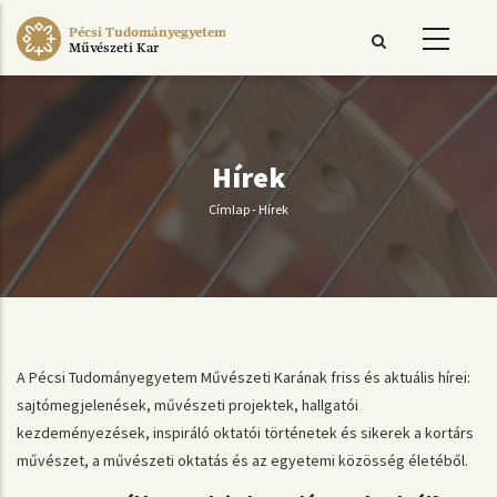
Ugrás
Pécsi Tudományegyetem
a
Művészeti Kar
tartalomra
Hírek
Címlap
-
Hírek
Morzsa
A Pécsi Tudományegyetem Művészeti Karának friss és aktuális hírei:
sajtómegjelenések, művészeti projektek, hallgatói
kezdeményezések, inspiráló oktatói történetek és sikerek a kortárs
művészet, a művészeti oktatás és az egyetemi közösség életéből.