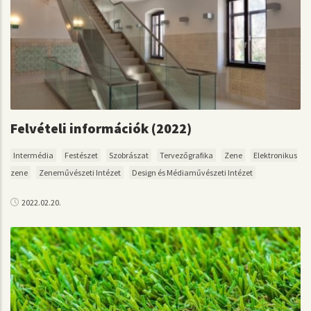
Felvételi információk (2022)
Intermédia
Festészet
Szobrászat
Tervezőgrafika
Zene
Elektronikus
zene
Zeneművészeti Intézet
Design és Médiaművészeti Intézet
2022.02.20.